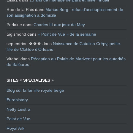
Elisa2
dans
15 ans de mariage de Zara et Mike Tindall
Rue de la Paix
dans
Marius Borg : refus d’assouplissement de
son assignation à domicile
Perlaine
dans
Charles III aux jeux de Mey
Sigismond
dans
« Point de Vue » de la semaine
septentrion 🍀🍀🍀
dans
Naissance de Catalina Crépy, petite-
fille de Clotilde d’Orléans
Vitabel
dans
Réception au Palais de Marivent pour les autorités
de Baléares
SITES « SPÉCIALISÉS »
Blog sur la famille royale belge
Eurohistory
Netty Leistra
Point de Vue
Royal Ark