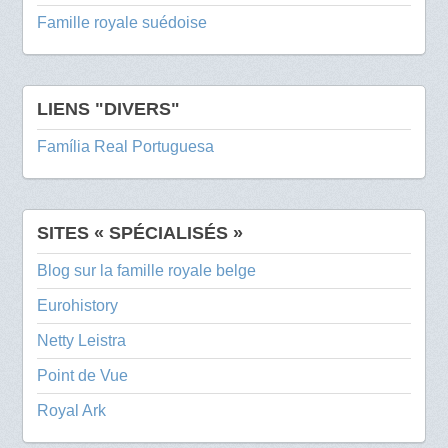
Famille royale suédoise
LIENS "DIVERS"
Família Real Portuguesa
SITES « SPÉCIALISÉS »
Blog sur la famille royale belge
Eurohistory
Netty Leistra
Point de Vue
Royal Ark