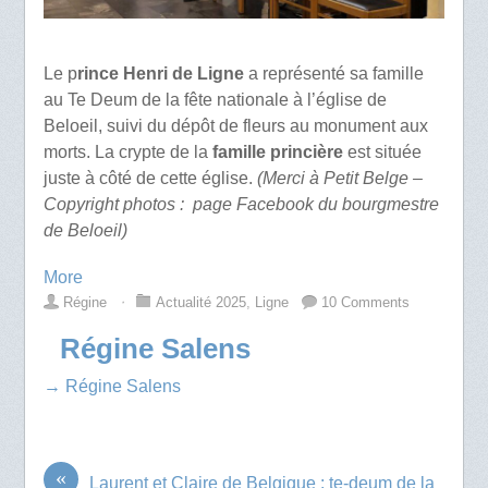
Le p
rince Henri de Ligne
a représenté sa famille
au Te Deum de la fête nationale à l’église de
Beloeil, suivi du dépôt de fleurs au monument aux
morts. La crypte de la
famille princière
est située
juste à côté de cette église.
(Merci à Petit Belge –
Copyright photos : page Facebook du bourgmestre
de Beloeil)
More
Régine
⋅
Actualité 2025
,
Ligne
10 Comments
Régine Salens
→ Régine Salens
«
Laurent et Claire de Belgique : te-deum de la