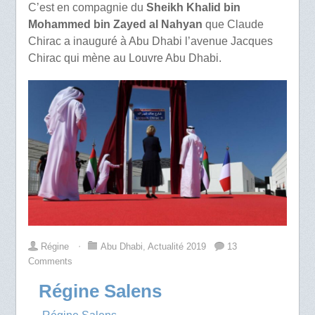
C’est en compagnie du
Sheikh Khalid bin
Mohammed bin Zayed al Nahyan
que Claude
Chirac a inauguré à Abu Dhabi l’avenue Jacques
Chirac qui mène au Louvre Abu Dhabi.
Régine
⋅
Abu Dhabi
,
Actualité 2019
13
Comments
Régine Salens