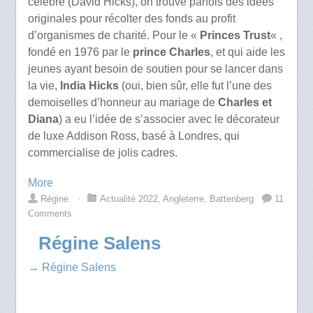
célèbre (David Hicks), on trouve parfois des idées
originales pour récolter des fonds au profit
d’organismes de charité. Pour le «
Princes Trust
« ,
fondé en 1976 par le
prince Charles
, et qui aide les
jeunes ayant besoin de soutien pour se lancer dans
la vie,
India Hicks
(oui, bien sûr, elle fut l’une des
demoiselles d’honneur au mariage de
Charles et
Diana
) a eu l’idée de s’associer avec le décorateur
de luxe Addison Ross, basé à Londres, qui
commercialise de jolis cadres.
More
Régine
⋅
Actualité 2022
,
Angleterre
,
Battenberg
11
Comments
Régine Salens
→ Régine Salens