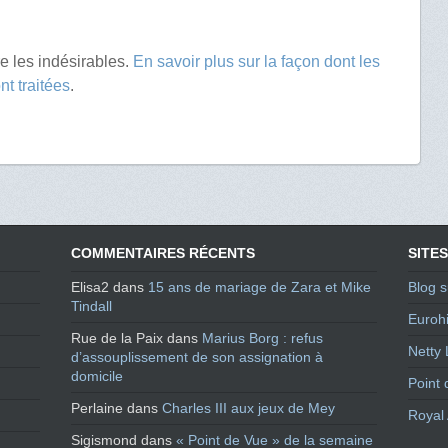
re les indésirables.
En savoir plus sur la façon dont les
t traitées
.
COMMENTAIRES RÉCENTS
SITES
Elisa2
dans
15 ans de mariage de Zara et Mike
Blog s
Tindall
Eurohi
Rue de la Paix
dans
Marius Borg : refus
Netty 
d’assouplissement de son assignation à
domicile
Point 
Perlaine
dans
Charles III aux jeux de Mey
Royal 
Sigismond
dans
« Point de Vue » de la semaine