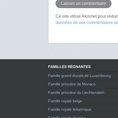
Ce site utilise Akismet pour rédui
données de vos commentaires son
FAMILLES RÉGNANTES
Famille grand-ducale de Luxembourg
Famille princière de Monaco
Famille princière du Liechtenstein
Famille royale belge
Famille royale britannique
Famille royale danoise