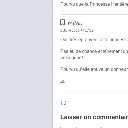
Pourvu que la Princesse Héritière
milou
5 JUIN 2026 @ 17:13
Oui, très éprouvée cette princesse 
Pas eu de chance et sûrement un 
anxiogène!
Pourvu qu’elle trouve un donneur m
🙏
1
2
Laisser un commentai