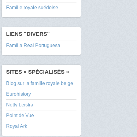
Famille royale suédoise
LIENS "DIVERS"
Família Real Portuguesa
SITES « SPÉCIALISÉS »
Blog sur la famille royale belge
Eurohistory
Netty Leistra
Point de Vue
Royal Ark