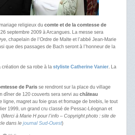
 mariage religieux du
comte et de la comtesse de
i 26 septembre 2009 à Arcangues. La messe sera
ye, chapelain de l’Ordre de Malte et l’abbé Jean-Marie
si que des passages de Bach seront à l’honneur de la
a création de sa robe à la
styliste Catherine Vanier
. La
omtesse de Paris
se rendront sur la place du village
 un dîner de 120 couverts sera servi au
château
 ligne, magret au foie gras et fromage de brebis, le tout
ier 1999, un grand cru classé de Pessac-Léognan et
 (
Merci à Marie H pour l’info – Copyright photo : site de
icle dans le
journal Sud-Ouest
)