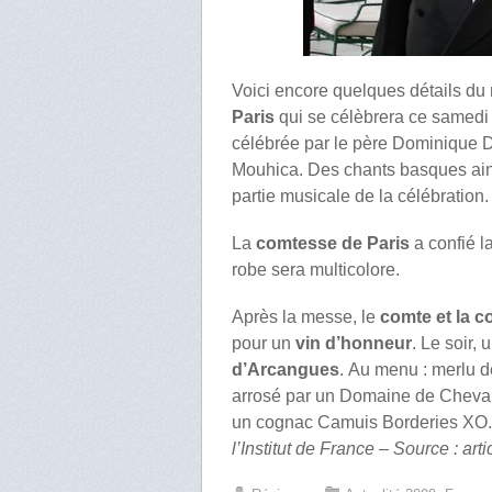
Voici encore quelques détails du
Paris
qui se célèbrera ce samed
célébrée par le père Dominique D
Mouhica. Des chants basques ain
partie musicale de la célébration.
La
comtesse de Paris
a confié l
robe sera multicolore.
Après la messe, le
comte et la c
pour un
vin d’honneur
. Le soir,
d’Arcangues
. Au menu : merlu de
arrosé par un Domaine de Cheval
un cognac Camuis Borderies XO.
l’Institut de France – Source : art