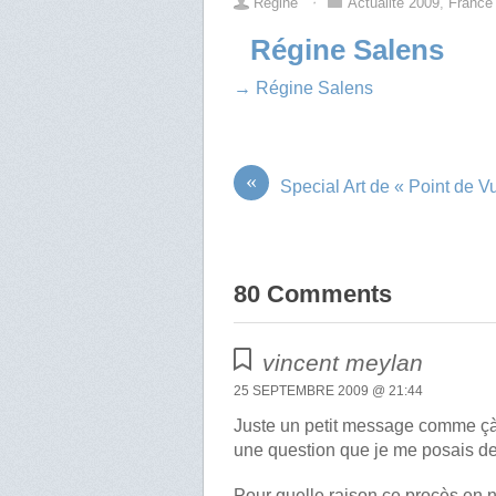
Régine
⋅
Actualité 2009
,
France
Régine Salens
→ Régine Salens
«
Special Art de « Point de V
80 Comments
vincent meylan
25 SEPTEMBRE 2009 @ 21:44
Juste un petit message comme çà e
une question que je me posais d
Pour quelle raison ce procès en n