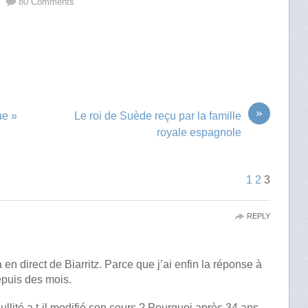
80 Comments
»
ue »
Le roi de Suède reçu par la famille
royale espagnole
1
2
3
REPLY
n direct de Biarritz. Parce que j’ai enfin la réponse à
epuis des mois.
ullité a t-il modifié son cours ? Pourquoi après 34 ans