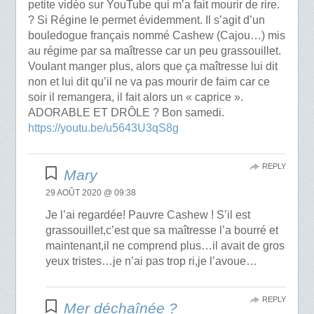
petite vidéo sur YouTube qui m’a fait mourir de rire.
? Si Régine le permet évidemment. Il s’agit d’un
bouledogue français nommé Cashew (Cajou…) mis
au régime par sa maîtresse car un peu grassouillet.
Voulant manger plus, alors que ça maîtresse lui dit
non et lui dit qu’il ne va pas mourir de faim car ce
soir il remangera, il fait alors un « caprice ».
ADORABLE ET DRÔLE ? Bon samedi.
https://youtu.be/u5643U3qS8g
REPLY
Mary
29 AOÛT 2020 @ 09:38
Je l’ai regardée! Pauvre Cashew ! S’il est
grassouillet,c’est que sa maîtresse l’a bourré et
maintenant,il ne comprend plus…il avait de gros
yeux tristes…je n’ai pas trop ri,je l’avoue…
REPLY
Mer déchaînée ?