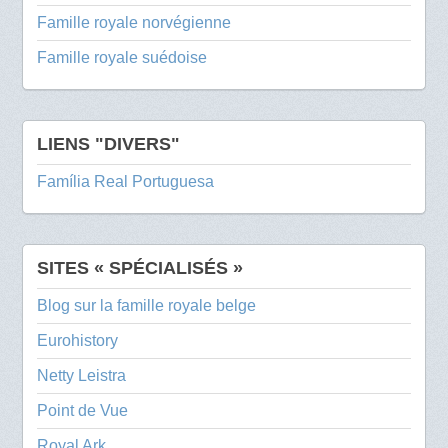
Famille royale norvégienne
Famille royale suédoise
LIENS "DIVERS"
Família Real Portuguesa
SITES « SPÉCIALISÉS »
Blog sur la famille royale belge
Eurohistory
Netty Leistra
Point de Vue
Royal Ark