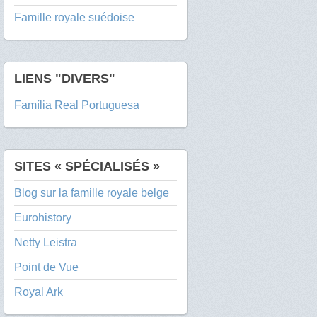
Famille royale suédoise
LIENS "DIVERS"
Família Real Portuguesa
SITES « SPÉCIALISÉS »
Blog sur la famille royale belge
Eurohistory
Netty Leistra
Point de Vue
Royal Ark