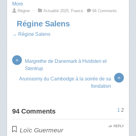
More
Régine
⋅
Actualité 2025
,
France
94 Comments
Régine Salens
→ Régine Salens
«
Margrethe de Danemark à Hvidsten et
Stentrup
»
Arunrasmy du Cambodge à la soirée de sa
fondation
94 Comments
1
2
REPLY
Loïc Guermeur