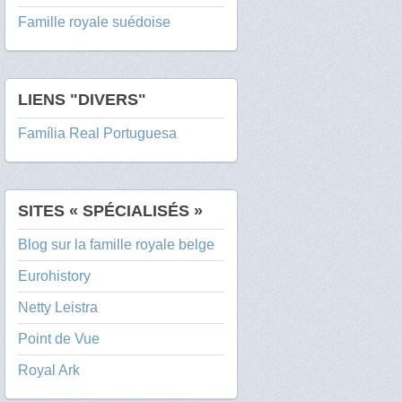
Famille royale suédoise
LIENS "DIVERS"
Família Real Portuguesa
SITES « SPÉCIALISÉS »
Blog sur la famille royale belge
Eurohistory
Netty Leistra
Point de Vue
Royal Ark