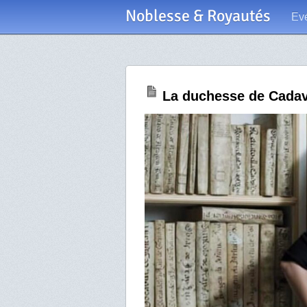
Noblesse & Royautés
Ev
La duchesse de Cadava