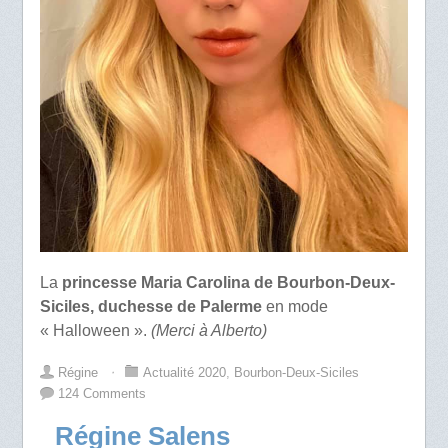
La
princesse Maria Carolina de Bourbon-Deux-
Siciles, duchesse de Palerme
en mode
« Halloween ».
(Merci à Alberto)
Régine
⋅
Actualité 2020
,
Bourbon-Deux-Siciles
124 Comments
Régine Salens