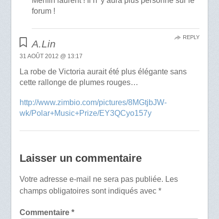
Menfin laurent ! Il n’ y aura plus personne sur le
forum !
REPLY
A.Lin
31 AOÛT 2012 @ 13:17
La robe de Victoria aurait été plus élégante sans
cette rallonge de plumes rouges…
http://www.zimbio.com/pictures/8MGtjbJW-
wk/Polar+Music+Prize/EY3QCyo157y
Laisser un commentaire
Votre adresse e-mail ne sera pas publiée.
Les
champs obligatoires sont indiqués avec
*
Commentaire
*