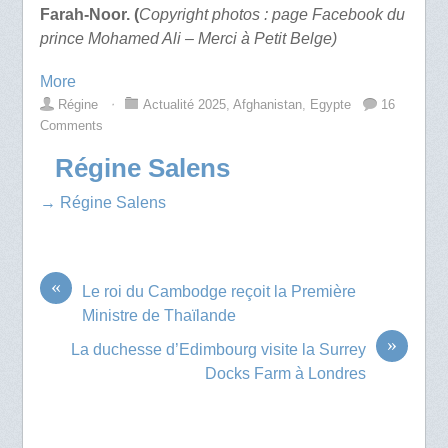
Farah-Noor. (
Copyright photos : page Facebook du
prince Mohamed Ali – Merci à Petit Belge)
More
Régine
⋅
Actualité 2025
,
Afghanistan
,
Egypte
16
Comments
Régine Salens
→ Régine Salens
«
Le roi du Cambodge reçoit la Première
Ministre de Thaïlande
»
La duchesse d’Edimbourg visite la Surrey
Docks Farm à Londres