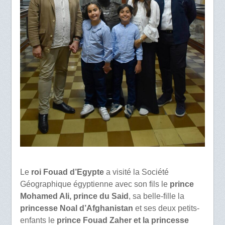
Le
roi Fouad d’Egypte
a visité la Société
Géographique égyptienne avec son fils le
prince
Mohamed Ali, prince du Said
, sa belle-fille la
princesse Noal d’Afghanistan
et ses deux petits-
enfants le
prince Fouad Zaher et la princesse