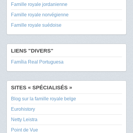
Famille royale jordanienne
Famille royale norvégienne
Famille royale suédoise
LIENS "DIVERS"
Família Real Portuguesa
SITES « SPÉCIALISÉS »
Blog sur la famille royale belge
Eurohistory
Netty Leistra
Point de Vue