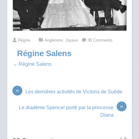
Régine
⋅
Angleterre
,
Joyaux
38 Comments
Régine Salens
→ Régine Salens
«
Les dernières activités de Victoria de Suède
»
Le diadème Spencer porté par la princesse
Diana