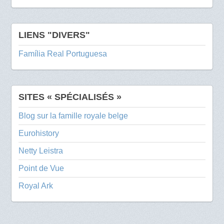
LIENS "DIVERS"
Família Real Portuguesa
SITES « SPÉCIALISÉS »
Blog sur la famille royale belge
Eurohistory
Netty Leistra
Point de Vue
Royal Ark