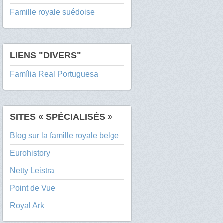
Famille royale suédoise
LIENS "DIVERS"
Família Real Portuguesa
SITES « SPÉCIALISÉS »
Blog sur la famille royale belge
Eurohistory
Netty Leistra
Point de Vue
Royal Ark