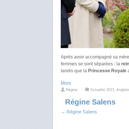
Après avoir accompagné sa mère e
femmes se sont séparées : la
rei
tandis que la
Princesse Royale
a
More
Régine
⋅
Actualité 2021
,
Anglete
Régine Salens
→ Régine Salens