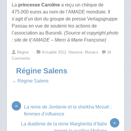
La
princesse Caroline
a reçu un chèque de
475.000 euros au nom de l’AMADE mondiale. Il
s’agit d’un don du groupe de presse Verlagsgruppe
Passau en vue de soutenir les actions de
l’association au Burundi.
(Source et copyright photo
: site de l(‘AMADE – Merci à Marie Françoise)
Régine
⋅
Actualité 2012
,
Hanovre
,
Monaco
18
Comments
Régine Salens
→ Régine Salens
«
La reine de Jordanie et la sheikha Mozah :
femmes d’influence
»
La diadème de la reine Margherita d’Italie
inspire le joaillier Mellerio