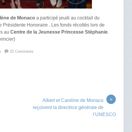
rlène de Monaco
a participé jeudi au cocktail du
e Présidente Honoraire . Les fonds récoltés lors de
és au
Centre de la Jeunesse Princesse Stéphanie
.
rincier
)
o
32 Comments
»
Albert et Caroline de Monaco
reçoivent la directrice générale de
l’UNESCO