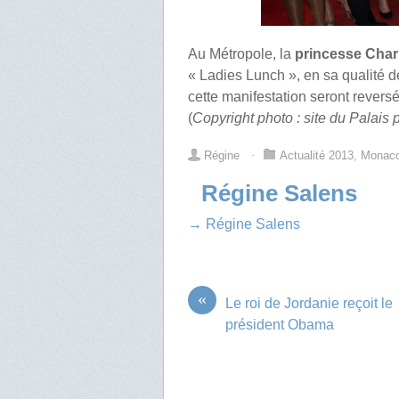
Au Métropole, la
princesse Cha
« Ladies Lunch », en sa qualité d
cette manifestation seront revers
(
Copyright photo : site du Palais p
Régine
⋅
Actualité 2013
,
Monac
Régine Salens
→ Régine Salens
«
Le roi de Jordanie reçoit le
président Obama