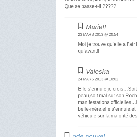
Que se passe-t-il ?????
Marie!!
23 MARS 2013 @ 20:54
Moi je trouve qu’elle a l’a
qu’avant!!
Valeska
24 MARS 2013 @ 10:02
Elle s’ennuie,je crois…Soit
peau,soit mal sur son Roche
manifestations officielles…
belle-mère,elle s’ennuie,et
véhicule,sur la majorité des
ode nouvel