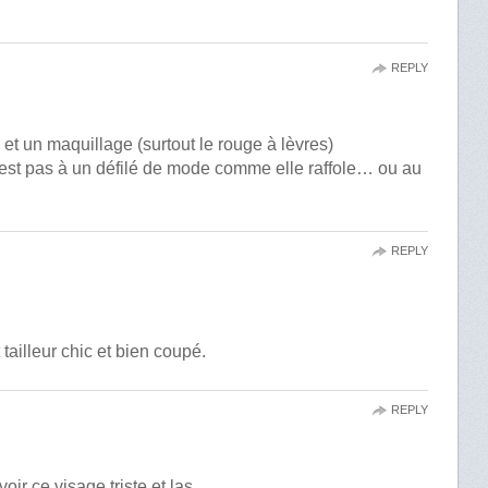
REPLY
e et un maquillage (surtout le rouge à lèvres)
n’est pas à un défilé de mode comme elle raffole… ou au
REPLY
 tailleur chic et bien coupé.
REPLY
voir ce visage triste et las…….