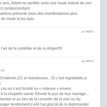
e avis. Albert ne semble avoir une haute estime de son
ent condescendant.
Charlène présente dans des manifestations plus
s de mode et les bals.
REPLY
l’air de la contrôler et de la diriger!!!!!
REPLY
:24
 Dradomir,J21 et marielouise…Et c’est regrettable,si
(
 cas où s’est illustré sa « rudesse » envers
 à la chapelle sainte Dévote le jour de leur mariage…
 larmes et au lieu de la consoler de la voix ou du
rager tendrement,il eût l’air,glacial,de la réprimander