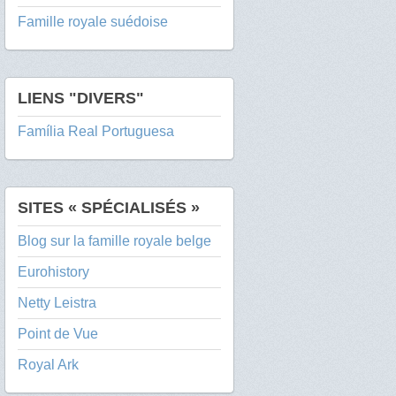
Famille royale suédoise
LIENS "DIVERS"
Família Real Portuguesa
SITES « SPÉCIALISÉS »
Blog sur la famille royale belge
Eurohistory
Netty Leistra
Point de Vue
Royal Ark