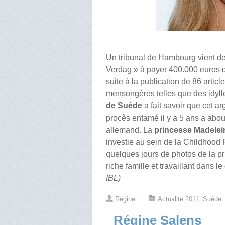
Un tribunal de Hambourg vient d
Verdag » à payer 400.000 euros
suite à la publication de 86 arti
mensongères telles que des idy
de Suède
a fait savoir que cet ar
procès entamé il y a 5 ans a abo
allemand. La
princesse Madelei
investie au sein de la Childhood F
quelques jours de photos de la p
riche famille et travaillant dans l
IBL)
Régine
⋅
Actualité 2011
,
Suède
Régine Salens