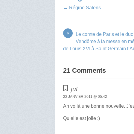
→ Régine Salens
«
Le comte de Paris et le duc
Vendôme à la messe en m
de Louis XVI à Saint Germain l’A
21 Comments
jul
22 JANVIER 2011 @ 05:42
Ah voilà une bonne nouvelle. J’es
Qu’elle est jolie :)