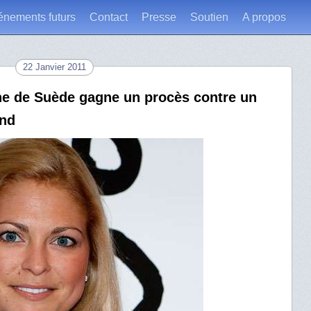
énements futurs
Contact
Presse
Soutien
A propos
22 Janvier 2011
ne de Suède gagne un procès contre un
and