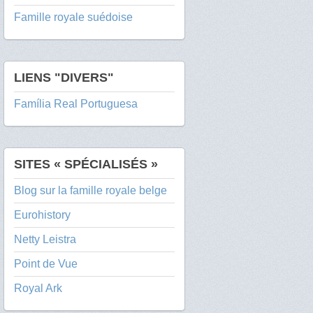
Famille royale suédoise
LIENS "DIVERS"
Família Real Portuguesa
SITES « SPÉCIALISÉS »
Blog sur la famille royale belge
Eurohistory
Netty Leistra
Point de Vue
Royal Ark