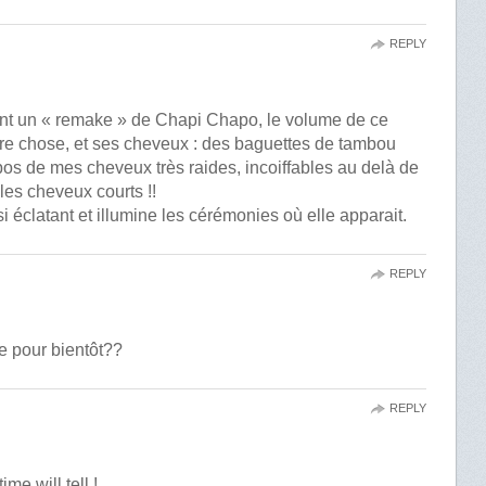
REPLY
ent un « remake » de Chapi Chapo, le volume de ce
tre chose, et ses cheveux : des baguettes de tambou
s de mes cheveux très raides, incoiffables au delà de
les cheveux courts !!
i éclatant et illumine les cérémonies où elle apparait.
REPLY
e pour bientôt??
REPLY
me will tell !