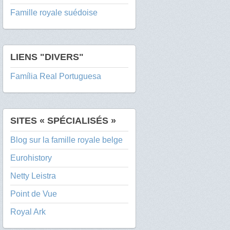
Famille royale suédoise
LIENS "DIVERS"
Família Real Portuguesa
SITES « SPÉCIALISÉS »
Blog sur la famille royale belge
Eurohistory
Netty Leistra
Point de Vue
Royal Ark