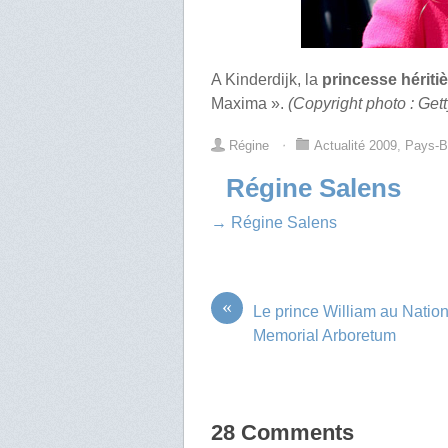
A Kinderdijk, la
princesse hérit
Maxima ».
(Copyright photo : Get
Régine
⋅
Actualité 2009
,
Pays-
Régine Salens
→ Régine Salens
«
Le prince William au Natio
Memorial Arboretum
28 Comments