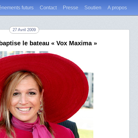
énements futurs
Contact
Presse
Soutien
A propos
27 Avril 2009
baptise le bateau « Vox Maxima »