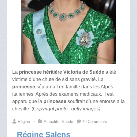
La
princesse héritière Victoria de Suède
a été
victime d’une chute de ski sans gravité. La
princesse
séjournait en famille dans les Alpes
italiennes. Après des examens médicaux, il est
apparu que la
princesse
souffrait d’une entorse à la
cheville. (C
opyright photo : getty images)
Régine
⋅
Actualité
,
Suède
49 Comments
Régine Salens