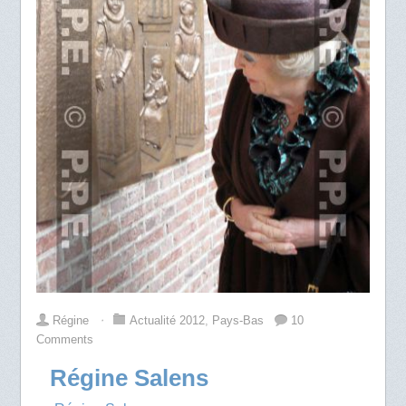
Régine
⋅
Actualité 2012
,
Pays-Bas
10
Comments
Régine Salens