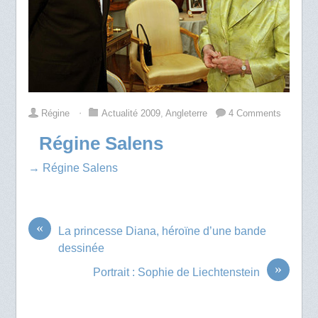
Régine
⋅
Actualité 2009
,
Angleterre
4 Comments
Régine Salens
→ Régine Salens
«
La princesse Diana, héroïne d’une bande
dessinée
»
Portrait : Sophie de Liechtenstein