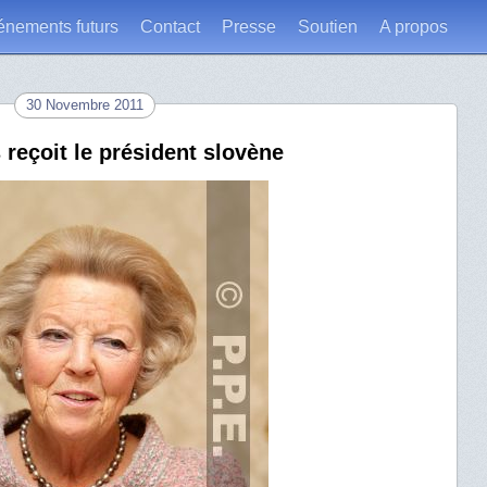
énements futurs
Contact
Presse
Soutien
A propos
30 Novembre 2011
 reçoit le président slovène