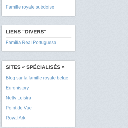
Famille royale suédoise
LIENS "DIVERS"
Família Real Portuguesa
SITES « SPÉCIALISÉS »
Blog sur la famille royale belge
Eurohistory
Netty Leistra
Point de Vue
Royal Ark