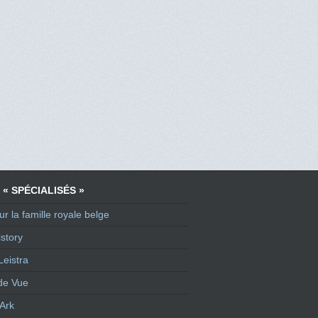
 « SPÉCIALISÉS »
ur la famille royale belge
story
Leistra
de Vue
Ark