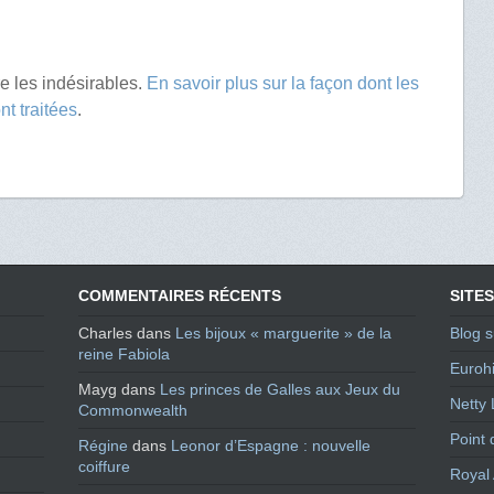
re les indésirables.
En savoir plus sur la façon dont les
t traitées
.
COMMENTAIRES RÉCENTS
SITES
Charles
dans
Les bijoux « marguerite » de la
Blog s
reine Fabiola
Eurohi
Mayg
dans
Les princes de Galles aux Jeux du
Netty 
Commonwealth
Point 
Régine
dans
Leonor d’Espagne : nouvelle
coiffure
Royal 