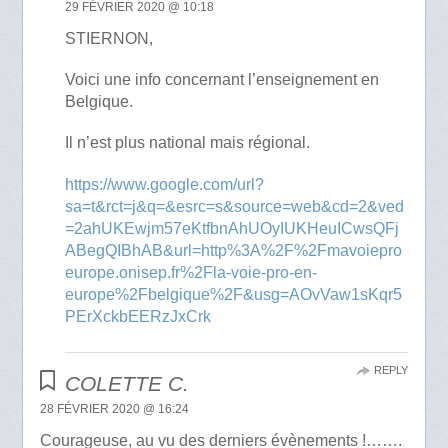
29 FÉVRIER 2020 @ 10:18
STIERNON,
Voici une info concernant l’enseignement en
Belgique.
Il n’est plus national mais régional.
https://www.google.com/url?
sa=t&rct=j&q=&esrc=s&source=web&cd=2&ved
=2ahUKEwjm57eKtfbnAhUOyIUKHeuICwsQFj
ABegQIBhAB&url=http%3A%2F%2Fmavoiepro
europe.onisep.fr%2Fla-voie-pro-en-
europe%2Fbelgique%2F&usg=AOvVaw1sKqr5
PErXckbEERzJxCrk
REPLY
COLETTE C.
28 FÉVRIER 2020 @ 16:24
Courageuse, au vu des derniers évènements !…….