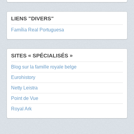
LIENS "DIVERS"
Família Real Portuguesa
SITES « SPÉCIALISÉS »
Blog sur la famille royale belge
Eurohistory
Netty Leistra
Point de Vue
Royal Ark