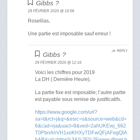
Gibbs ?
29 FÉVRIER 2020 @ 10:06
Roselilas,
Une partie est imposable sauf erreur !
REPLY
Gibbs ?
29 FÉVRIER 2020 @ 12:16
Voici les chiffres pour 2019
La DH ( Dernière Heure).
La partie fixe est imposable; l’autre partie
est payable sous remise de justificatifs.
https://www.google.com/url?
sa=t&rct=j&q=&esrc=s&source=web&cd=
6&cad=rja&uact=8&ved=2ahUKEwj_662
T0PbnAhVH1xoKHXyTDFwQFjAFegQIA
hAB&url=https%3A%2F%2Fwww.dhnet.b