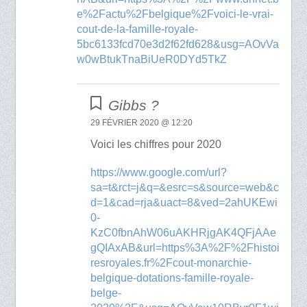
e%2Factu%2Fbelgique%2Fvoici-le-vrai-
cout-de-la-famille-royale-
5bc6133fcd70e3d2f62fd628&usg=AOvVa
w0wBtukTnaBiUeR0DYd5TkZ
Gibbs ?
29 FÉVRIER 2020 @ 12:20
Voici les chiffres pour 2020
https://www.google.com/url?
sa=t&rct=j&q=&esrc=s&source=web&c
d=1&cad=rja&uact=8&ved=2ahUKEwi
0-
KzC0fbnAhW06uAKHRjgAK4QFjAAe
gQIAxAB&url=https%3A%2F%2Fhistoi
resroyales.fr%2Fcout-monarchie-
belgique-dotations-famille-royale-
belge-