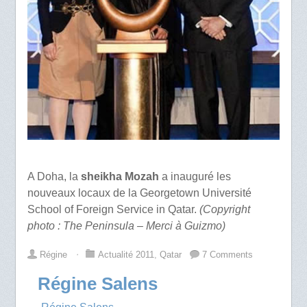
A Doha, la
sheikha Mozah
a inauguré les
nouveaux locaux de la Georgetown Université
School of Foreign Service in Qatar.
(Copyright
photo : The Peninsula – Merci à Guizmo)
Régine
⋅
Actualité 2011
,
Qatar
7 Comments
Régine Salens