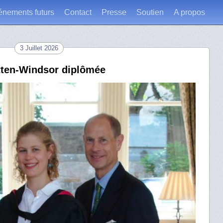
énements futurs
Contact
Presse
Soutien
A propos
3 Juillet 2026
tten-Windsor diplômée