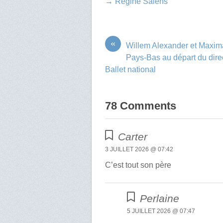
→ Régine Salens
«
Willem Alexander et Maxim
Pays-Bas au départ du dire
Ballet national
78 Comments
Carter
3 JUILLET 2026 @ 07:42
C’est tout son père
Perlaine
5 JUILLET 2026 @ 07:47