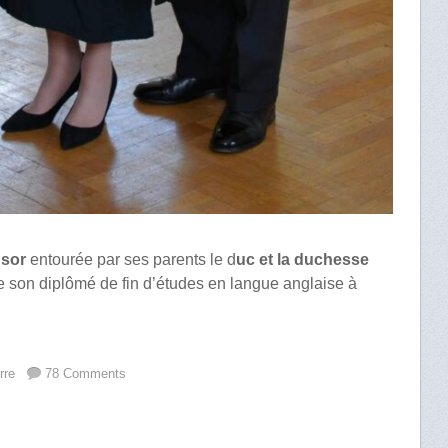
dsor
entourée par ses parents le d
uc et la duchesse
e son diplômé de fin d’études en langue anglaise à
rre
78 Comments