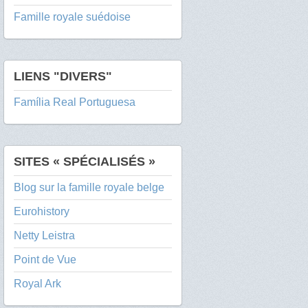
Famille royale suédoise
LIENS "DIVERS"
Família Real Portuguesa
SITES « SPÉCIALISÉS »
Blog sur la famille royale belge
Eurohistory
Netty Leistra
Point de Vue
Royal Ark