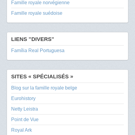
Famille royale norvégienne
Famille royale suédoise
LIENS "DIVERS"
Família Real Portuguesa
SITES « SPÉCIALISÉS »
Blog sur la famille royale belge
Eurohistory
Netty Leistra
Point de Vue
Royal Ark