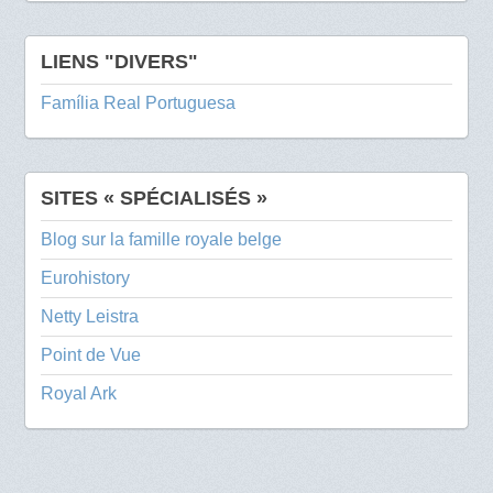
LIENS "DIVERS"
Família Real Portuguesa
SITES « SPÉCIALISÉS »
Blog sur la famille royale belge
Eurohistory
Netty Leistra
Point de Vue
Royal Ark