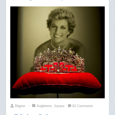
Régine
⋅
Angleterre
,
Joyaux
62 Comments