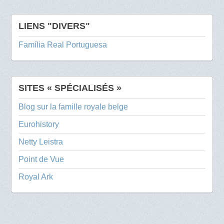
LIENS "DIVERS"
Família Real Portuguesa
SITES « SPÉCIALISÉS »
Blog sur la famille royale belge
Eurohistory
Netty Leistra
Point de Vue
Royal Ark