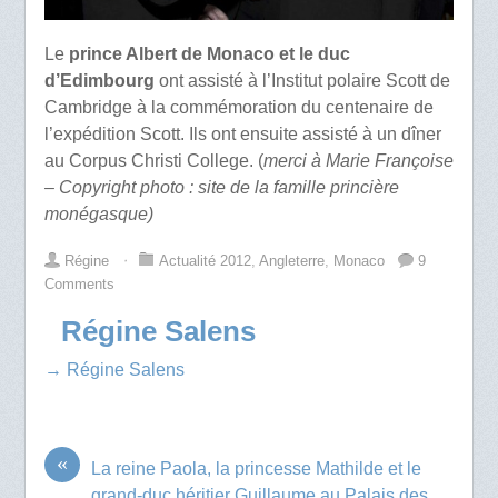
Le
prince Albert de Monaco et le duc
d’Edimbourg
ont assisté à l’Institut polaire Scott de
Cambridge à la commémoration du centenaire de
l’expédition Scott. Ils ont ensuite assisté à un dîner
au Corpus Christi College. (
merci à Marie Françoise
– Copyright photo : site de la famille princière
monégasque)
Régine
⋅
Actualité 2012
,
Angleterre
,
Monaco
9
Comments
Régine Salens
→ Régine Salens
«
La reine Paola, la princesse Mathilde et le
grand-duc héritier Guillaume au Palais des