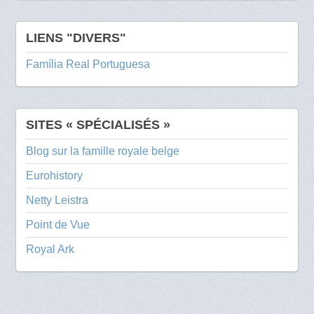
LIENS "DIVERS"
Família Real Portuguesa
SITES « SPÉCIALISÉS »
Blog sur la famille royale belge
Eurohistory
Netty Leistra
Point de Vue
Royal Ark