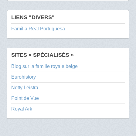
LIENS "DIVERS"
Família Real Portuguesa
SITES « SPÉCIALISÉS »
Blog sur la famille royale belge
Eurohistory
Netty Leistra
Point de Vue
Royal Ark