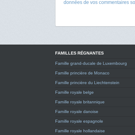
données de vos commentaires son
FAMILLES RÉGNANTES
Famille grand-ducale de Luxembourg
Famille princière de Monaco
Famille princière du Liechtenstein
Famille royale belge
Famille royale britannique
Famille royale danoise
Famille royale espagnole
Famille royale hollandaise