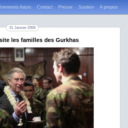
énements futurs
Contact
Presse
Soutien
A propos
31 Janvier 2009
site les familles des Gurkhas