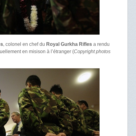
es
, colonel en chef du
Royal Gurkha Rifles
a rendu
tuellement en misison à l’étranger (
Copyright photos