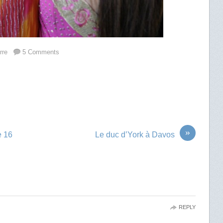
rre
5 Comments
»
e 16
Le duc d’York à Davos
REPLY