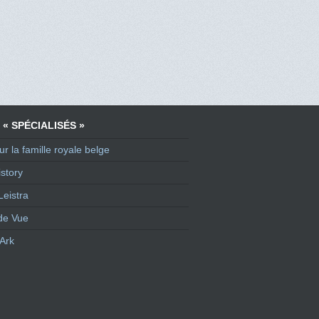
 « SPÉCIALISÉS »
ur la famille royale belge
story
Leistra
de Vue
Ark