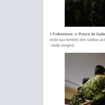
A
Folkestone
, le
Prince de Gall
visite aux familles des soldtas ac
: Getty images)