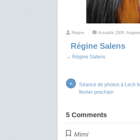
Régine
⋅
Actualité 2009
,
Anglete
Régine Salens
→ Régine Salens
«
Séance de photos à Lech l
février prochain
5 Comments
Mimi