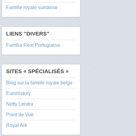
Famille royale suédoise
LIENS "DIVERS"
Família Real Portuguesa
SITES « SPÉCIALISÉS »
Blog sur la famille royale belge
Eurohistory
Netty Leistra
Point de Vue
Royal Ark