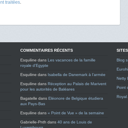
t traitées
.
COMMENTAIRES RÉCENTS
SITES
Esquiline
dans
Les vacances de la famille
Blog s
royale d’Egypte
Eurohi
Esquiline
dans
Isabella de Danemark à l’armée
Netty 
Esquiline
dans
Réception au Palais de Marivent
Point 
pour les autorités de Baléares
Royal 
Bagatelle
dans
Eléonore de Belgique étudiera
aux Pays-Bas
Esquiline
dans
« Point de Vue » de la semaine
Gabrielle-Pnth
dans
40 ans de Louis de
Luxembourg