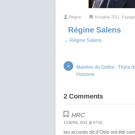
Régine
⋅
Actualité 2011
,
Espag
Régine Salens
→ Régine Salens
«
Mariées du Gotha : Thyra d
Hanovre
2 Comments
HRC
13 AVRIL 2011 @ 07:55
les accords dit d’Oslo ont été c