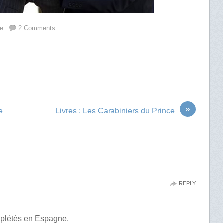
ne
2 Comments
»
e
Livres : Les Carabiniers du Prince
REPLY
omplétés en Espagne.