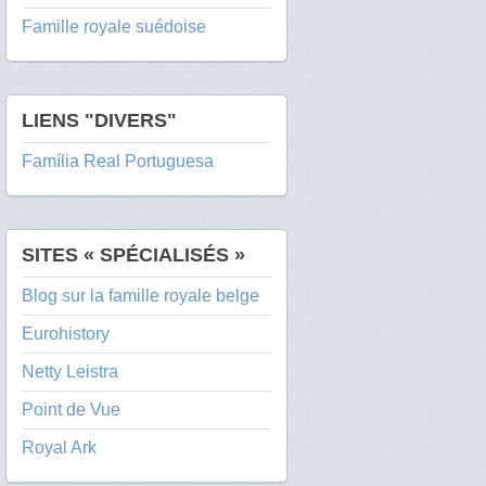
Famille royale suédoise
LIENS "DIVERS"
Família Real Portuguesa
SITES « SPÉCIALISÉS »
Blog sur la famille royale belge
Eurohistory
Netty Leistra
Point de Vue
Royal Ark