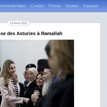
énements futurs
Contact
Presse
Soutien
A propos
13 Avril 2011
esse des Asturies à Ramallah