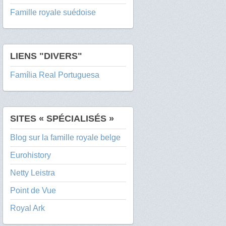
Famille royale suédoise
LIENS "DIVERS"
Família Real Portuguesa
SITES « SPÉCIALISÉS »
Blog sur la famille royale belge
Eurohistory
Netty Leistra
Point de Vue
Royal Ark