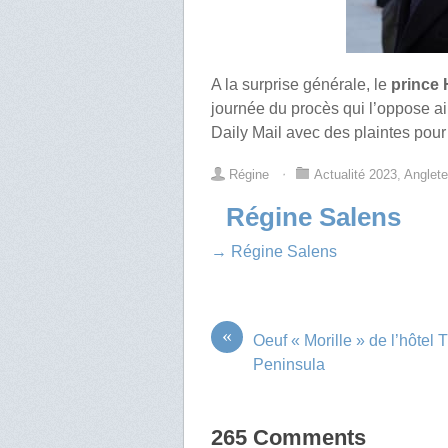
A la surprise générale, le
prince 
journée du procès qui l’oppose ai
Daily Mail avec des plaintes pou
Régine
⋅
Actualité 2023
,
Anglete
Régine Salens
→ Régine Salens
«
Oeuf « Morille » de l’hôtel 
Peninsula
265 Comments