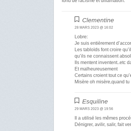
fond de racisme et diffamation.
Clementine
28 MARS 2023 @ 16:02
Lobre:
Je suis entièrement d’acco
Les tabloïds font croire qu
qu’ils ne connaissent abso
Ils mentent inventent..etc d
Et malheureusement
Certains croient tout ce qu’
Misère oh misère,quand tu 
Esquiline
29 MARS 2023 @ 19:56
Il a utilisé les mêmes pro
Dénigrer, avilir, salir, fait v