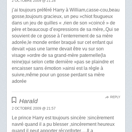
2 OCTOBRE 2009 @ 21:28
j’ai toujours préféré Harry à William,casse-cou,beau
gosse,toujours gracieux, un peu »chiot fougueux
dans un jeu de quilles « ,rien de son »coincé » de
père et beaucoup d’expressions de sa mère,.Qui se
souvient de ce gosse à l’enterrement de sa mère
adorée,le monde entier braqué sur cet enfant qui
devait »pas une larme devait être vu sur son
visage »ordre de sa grand-mère paternelle(la
reine)qui selon cette dernière »pas se plaindre et
encaisser sans émotion »ainsi est la règle à
suivre,même pour un gosse perdant sa mère
adorée
REPLY
Harald
2 OCTOBRE 2009 @ 21:57
Le prince Harry est toujours sincère :sincèrement
navré quand il a pu blesser ,sincèrement heureux
quand il peut apporter réconforter….Il a