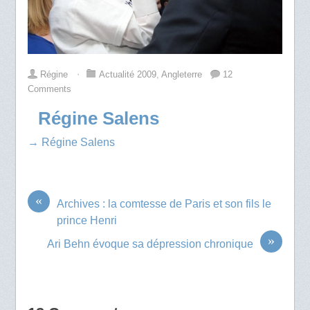
Régine
⋅
Actualité 2009
,
Angleterre
12
Comments
Régine Salens
→ Régine Salens
«
Archives : la comtesse de Paris et son fils le
prince Henri
»
Ari Behn évoque sa dépression chronique