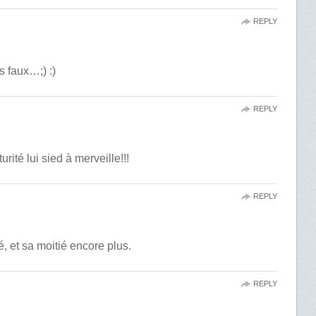
REPLY
 faux…;) :)
REPLY
rité lui sied à merveille!!!
REPLY
mé, et sa moitié encore plus.
REPLY