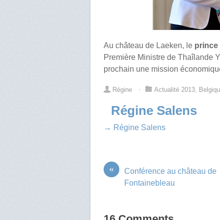
Au château de Laeken, le
prince
Première Ministre de Thaîlande Y
prochain une mission économique
Régine
⋅
Actualité 2013
,
Belgiq
Régine Salens
→ Régine Salens
«
Conférence au château de
Fontainebleau
16 Comments