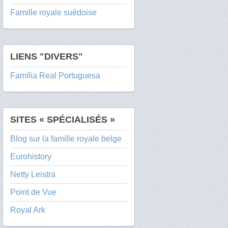
Famille royale suédoise
LIENS "DIVERS"
Família Real Portuguesa
SITES « SPÉCIALISÉS »
Blog sur la famille royale belge
Eurohistory
Netty Leistra
Point de Vue
Royal Ark