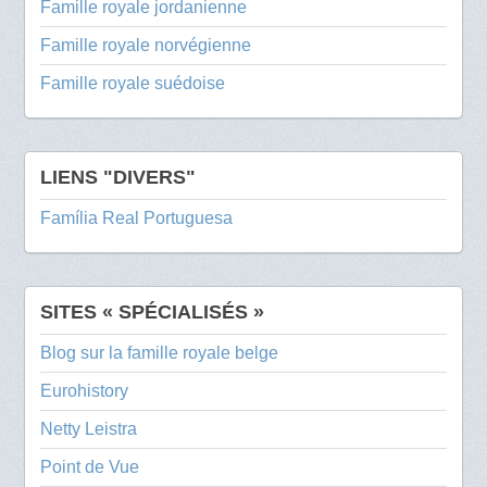
Famille royale jordanienne
Famille royale norvégienne
Famille royale suédoise
LIENS "DIVERS"
Família Real Portuguesa
SITES « SPÉCIALISÉS »
Blog sur la famille royale belge
Eurohistory
Netty Leistra
Point de Vue