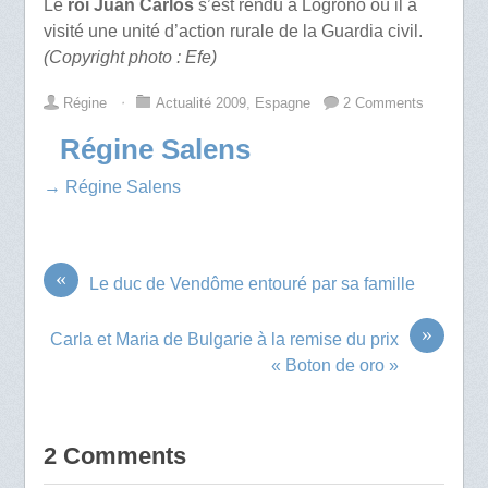
Le
roi Juan Carlos
s’est rendu à Logrono où il a
visité une unité d’action rurale de la Guardia civil.
(Copyright photo : Efe)
Régine
⋅
Actualité 2009
,
Espagne
2 Comments
Régine Salens
→ Régine Salens
«
Le duc de Vendôme entouré par sa famille
»
Carla et Maria de Bulgarie à la remise du prix
« Boton de oro »
2 Comments