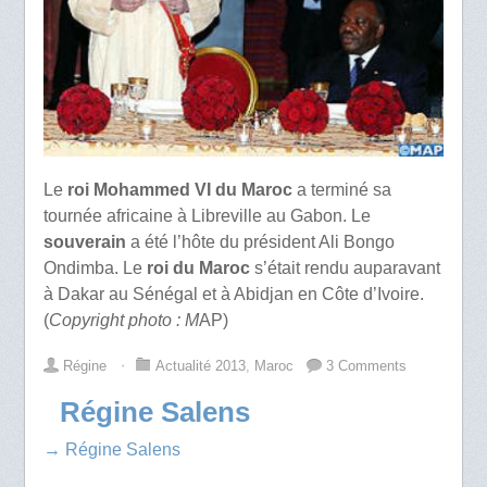
Le
roi Mohammed VI du
Maroc
a terminé sa
tournée africaine à Libreville au Gabon. Le
souverain
a été l’hôte du président Ali Bongo
Ondimba. Le
roi du Maroc
s’était rendu auparavant
à Dakar au Sénégal et à Abidjan en Côte d’Ivoire.
(
Copyright photo : M
AP)
Régine
⋅
Actualité 2013
,
Maroc
3 Comments
Régine Salens
→ Régine Salens