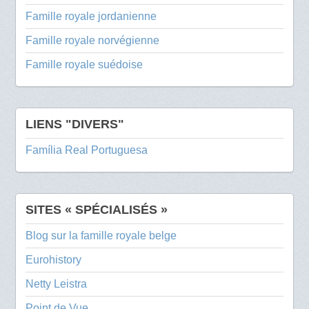
Famille royale jordanienne
Famille royale norvégienne
Famille royale suédoise
LIENS "DIVERS"
Família Real Portuguesa
SITES « SPÉCIALISÉS »
Blog sur la famille royale belge
Eurohistory
Netty Leistra
Point de Vue