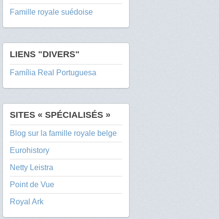
Famille royale suédoise
LIENS "DIVERS"
Família Real Portuguesa
SITES « SPÉCIALISÉS »
Blog sur la famille royale belge
Eurohistory
Netty Leistra
Point de Vue
Royal Ark