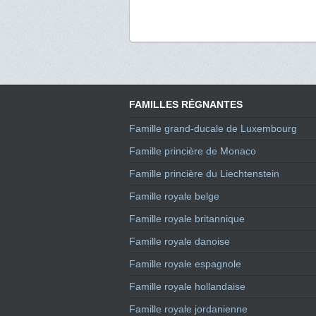
FAMILLES RÉGNANTES
Famille grand-ducale de Luxembourg
Famille princière de Monaco
Famille princière du Liechtenstein
Famille royale belge
Famille royale britannique
Famille royale danoise
Famille royale espagnole
Famille royale hollandaise
Famille royale jordanienne