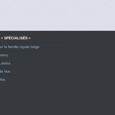
 « SPÉCIALISÉS »
ur la famille royale belge
story
Leistra
de Vue
Ark