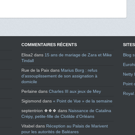
COMMENTAIRES RÉCENTS
SITES
Elisa2
dans
15 ans de mariage de Zara et Mike
Blog s
Tindall
Eurohi
Rue de la Paix
dans
Marius Borg : refus
Netty 
d’assouplissement de son assignation à
domicile
Point 
Perlaine
dans
Charles III aux jeux de Mey
Royal 
Sigismond
dans
« Point de Vue » de la semaine
septentrion 🍀🍀🍀
dans
Naissance de Catalina
Crépy, petite-fille de Clotilde d’Orléans
Vitabel
dans
Réception au Palais de Marivent
pour les autorités de Baléares