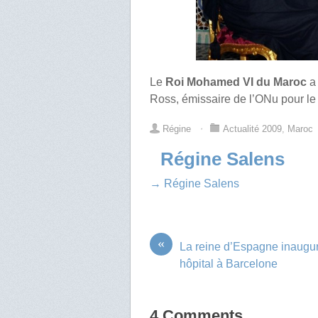
Le
Roi Mohamed VI du Maroc
a
Ross, émissaire de l’ONu pour le
Régine
⋅
Actualité 2009
,
Maroc
Régine Salens
→ Régine Salens
«
La reine d’Espagne inaugu
hôpital à Barcelone
4 Comments