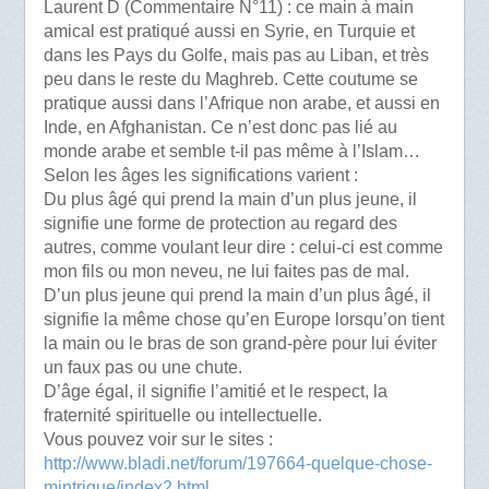
Laurent D (Commentaire N°11) : ce main à main
amical est pratiqué aussi en Syrie, en Turquie et
dans les Pays du Golfe, mais pas au Liban, et très
peu dans le reste du Maghreb. Cette coutume se
pratique aussi dans l’Afrique non arabe, et aussi en
Inde, en Afghanistan. Ce n’est donc pas lié au
monde arabe et semble t-il pas même à l’Islam…
Selon les âges les significations varient :
Du plus âgé qui prend la main d’un plus jeune, il
signifie une forme de protection au regard des
autres, comme voulant leur dire : celui-ci est comme
mon fils ou mon neveu, ne lui faites pas de mal.
D’un plus jeune qui prend la main d’un plus âgé, il
signifie la même chose qu’en Europe lorsqu’on tient
la main ou le bras de son grand-père pour lui éviter
un faux pas ou une chute.
D’âge égal, il signifie l’amitié et le respect, la
fraternité spirituelle ou intellectuelle.
Vous pouvez voir sur le sites :
http://www.bladi.net/forum/197664-quelque-chose-
mintrigue/index2.html