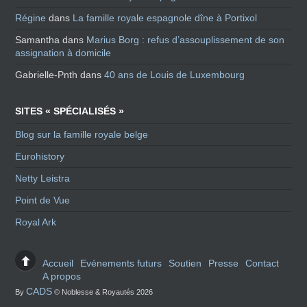
Régine
dans
La famille royale espagnole dîne à Portixol
Samantha
dans
Marius Borg : refus d’assouplissement de son
assignation à domicile
Gabrielle-Pnth
dans
40 ans de Louis de Luxembourg
SITES « SPÉCIALISÉS »
Blog sur la famille royale belge
Eurohistory
Netty Leistra
Point de Vue
Royal Ark
Accueil
Evénements futurs
Soutien
Presse
Contact
A propos
CADS
By
© Noblesse & Royautés 2026