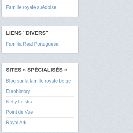
Famille royale suédoise
LIENS "DIVERS"
Família Real Portuguesa
SITES « SPÉCIALISÉS »
Blog sur la famille royale belge
Eurohistory
Netty Leistra
Point de Vue
Royal Ark