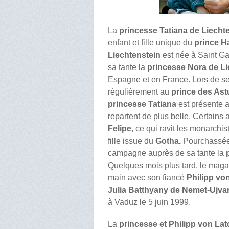
La
princesse Tatiana de Liecht
enfant et fille unique du
prince H
Liechtenstein
est née à Saint Ga
sa tante la
princesse Nora de Li
Espagne et en France. Lors de se
régulièrement au
prince des Ast
princesse Tatiana
est présente 
repartent de plus belle. Certains 
Felipe
, ce qui ravit les monarchi
fille issue du
Gotha.
Pourchassée 
campagne auprès de sa tante la
Quelques mois plus tard, le maga
main avec son fiancé
Philipp von
Julia Batthyany de Nemet-Ujva
à Vaduz le 5 juin 1999.
La
princesse et Philipp von Lato