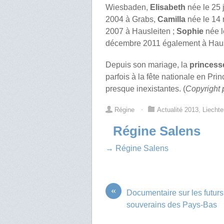
Wiesbaden,
Elisabeth
née le 25 
2004 à Grabs,
Camilla
née le 14 
2007 à Hausleiten ;
Sophie
née l
décembre 2011 également à Haus
Depuis son mariage, la
princess
parfois à la fête nationale en Pri
presque inexistantes. (
Copyright 
Régine
⋅
Actualité 2013
,
Liechte
Régine Salens
→ Régine Salens
«
Documentaire sur les futurs
souverains des Pays-Bas