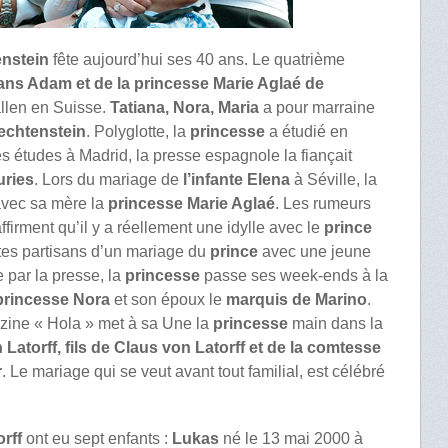
enstein
fête aujourd’hui ses 40 ans. Le quatrième
ans Adam et de la princesse Marie Aglaé de
llen en Suisse.
Tatiana, Nora, Maria
a pour marraine
echtenstein
. Polyglotte, la
princesse
a étudié en
s études à Madrid, la presse espagnole la fiançait
uries
. Lors du mariage de
l’infante Elena
à Séville, la
avec sa mère la
princesse Marie Aglaé
. Les rumeurs
affirment qu’il y a réellement une idylle avec le
prince
stes partisans d’un mariage du
prince
avec une jeune
par la presse, la
princesse
passe ses week-ends à la
princesse Nora
et son époux le
marquis de Marino
.
zine « Hola » met à sa Une la
princesse
main dans la
 Latorff, fils de Claus von Latorff et de la comtesse
r
. Le mariage qui se veut avant tout familial, est célébré
rff
ont eu sept enfants :
Lukas
né le 13 mai 2000 à