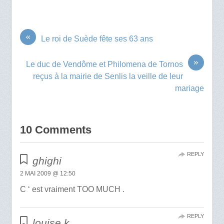
«
Le roi de Suède fête ses 63 ans
»
Le duc de Vendôme et Philomena de Tornos
reçus à la mairie de Senlis la veille de leur
mariage
10 Comments
REPLY
ghighi
2 MAI 2009 @ 12:50
C ‘ est vraiment TOO MUCH .
REPLY
louise.k