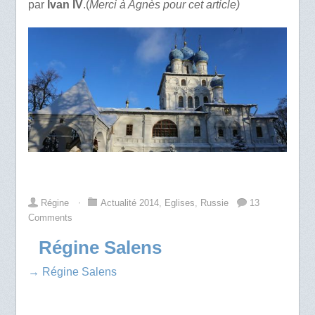
par
Ivan IV
.(
Merci à Agnès pour cet article)
Régine
⋅
Actualité 2014
,
Eglises
,
Russie
13
Comments
Régine Salens
→ Régine Salens