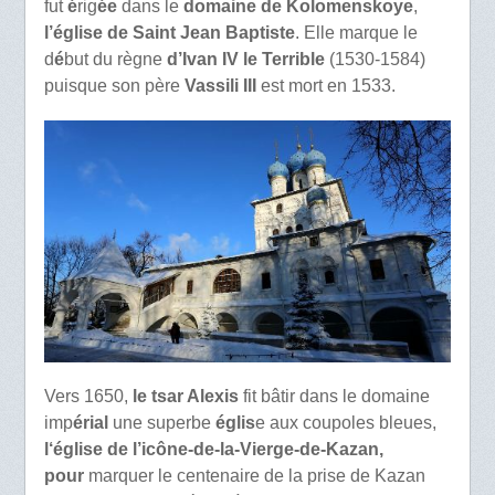
fut
é
rig
ée
dans le
domaine de Kolomenskoye
,
l’
église
de Saint Jean Baptiste
. Elle marque le
d
é
but du règne
d’Ivan IV le Terrible
(1530-1584)
puisque son père
Vassili III
est mort en 1533.
Vers 1650,
le tsar Alexis
fit bâtir dans le domaine
imp
érial
une superbe
églis
e aux coupoles bleues,
l
‘église de l’icône-de-la-Vierge-de-Kazan,
pour
marquer le centenaire de la prise de Kazan