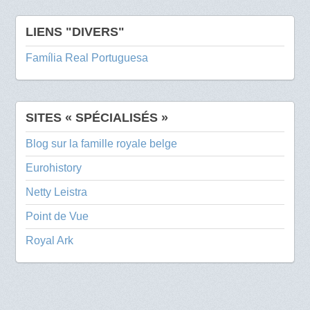
LIENS "DIVERS"
Família Real Portuguesa
SITES « SPÉCIALISÉS »
Blog sur la famille royale belge
Eurohistory
Netty Leistra
Point de Vue
Royal Ark