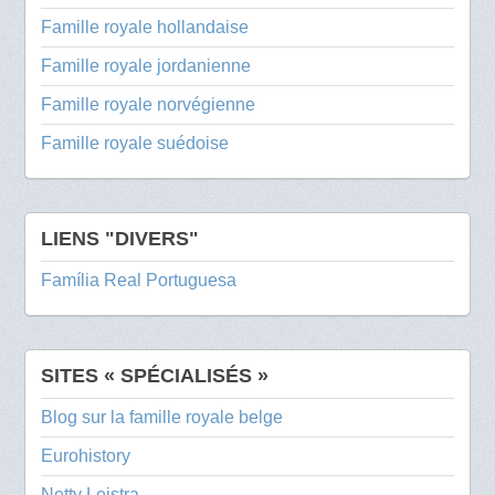
Famille royale hollandaise
Famille royale jordanienne
Famille royale norvégienne
Famille royale suédoise
LIENS "DIVERS"
Família Real Portuguesa
SITES « SPÉCIALISÉS »
Blog sur la famille royale belge
Eurohistory
Netty Leistra