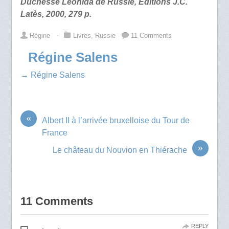
Duchesse Léonida de Russie, Editions J.C.
Latès, 2000, 279 p.
Régine
⋅
Livres
,
Russie
11 Comments
Régine Salens
→ Régine Salens
«
Albert II à l’arrivée bruxelloise du Tour de
France
»
Le château du Nouvion en Thiérache
11 Comments
REPLY