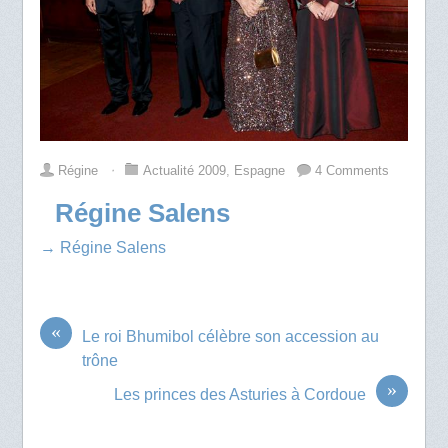
Régine
⋅
Actualité 2009
,
Espagne
4 Comments
Régine Salens
→ Régine Salens
«
Le roi Bhumibol célèbre son accession au
trône
»
Les princes des Asturies à Cordoue