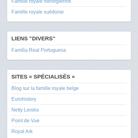
Famille royale norvégienne
Famille royale suédoise
LIENS "DIVERS"
Família Real Portuguesa
SITES « SPÉCIALISÉS »
Blog sur la famille royale belge
Eurohistory
Netty Leistra
Point de Vue
Royal Ark