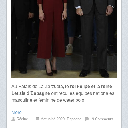
Au Palais de La Zarzuela, le
roi Felipe et la reine
Letizia d’Espagne
ont reçu les équipes nationales
masculine et féminine de water polo.
More
Régine
⋅
Actualité 2020
,
Espagne
19 Comments