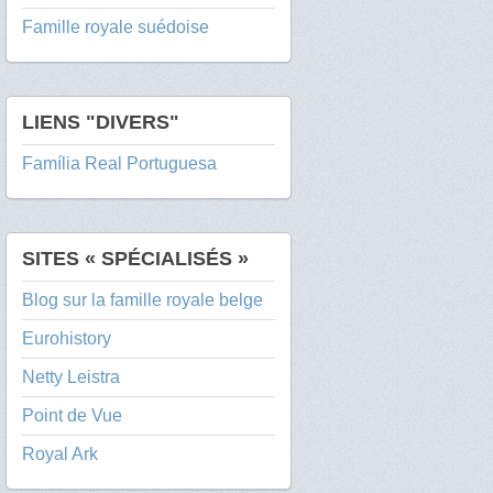
Famille royale suédoise
LIENS "DIVERS"
Família Real Portuguesa
SITES « SPÉCIALISÉS »
Blog sur la famille royale belge
Eurohistory
Netty Leistra
Point de Vue
Royal Ark