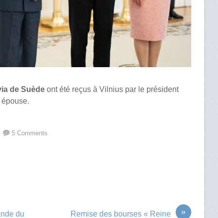
lvia de Suède
ont été reçus à Vilnius par le président
n épouse.
5 Comments
»
lande du
Remise des bourses « Reine