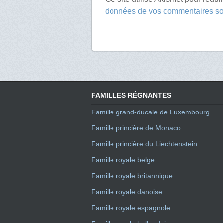
données de vos commentaires son
FAMILLES RÉGNANTES
Famille grand-ducale de Luxembourg
Famille princière de Monaco
Famille princière du Liechtenstein
Famille royale belge
Famille royale britannique
Famille royale danoise
Famille royale espagnole