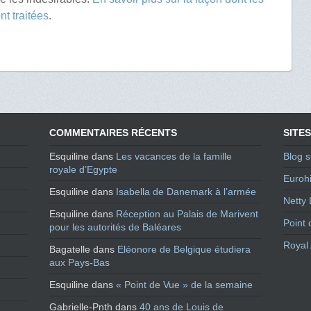
t traitées
.
COMMENTAIRES RÉCENTS
SITES
Esquiline
dans
Les vacances de la famille
Blog s
royale d’Egypte
Eurohi
Esquiline
dans
Isabella de Danemark à l’armée
Netty 
Esquiline
dans
Réception au Palais de Marivent
Point 
pour les autorités de Baléares
Royal 
Bagatelle
dans
Eléonore de Belgique étudiera
aux Pays-Bas
Esquiline
dans
« Point de Vue » de la semaine
Gabrielle-Pnth
dans
40 ans de Louis de