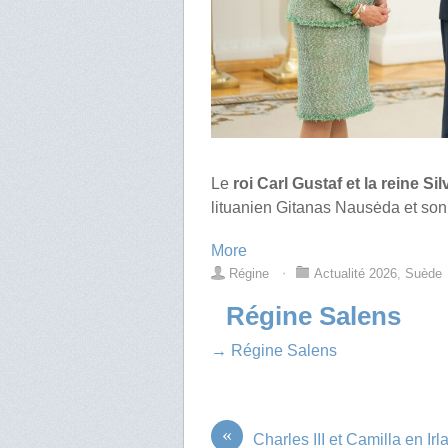
Le
roi Carl Gustaf et la reine Si
lituanien Gitanas Nausėda et so
More
Régine
⋅
Actualité 2026
,
Suède
Régine Salens
→ Régine Salens
«
Charles III et Camilla en Ir