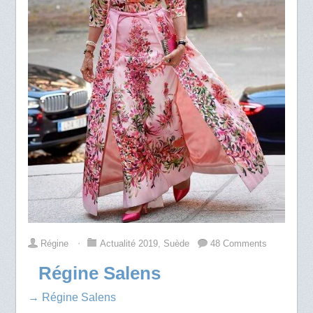
Régine
⋅
Actualité 2019
,
Suède
48 Comments
Régine Salens
→ Régine Salens